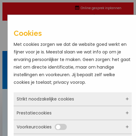
Online gesprek inplannen
088-4253000
Whatsapp
Cookies
Met cookies zorgen we dat de website goed werkt en
fijner voor je is. Meestal slaan we wat info op om je
ervaring persoonlijker te maken. Geen zorgen: het gaat
niet om directe identificatie, maar om handige
instellingen en voorkeuren. Jij bepaalt zelf welke
cookies je toelaat; privacy voorop.
Strikt noodzakelijke cookies
Isoleren en decoreren
Prestatiecookies
Deze cookies zorgen ervoor dat de website
überhaupt werkt. Ze zijn dus altijd actief en
Voorkeurcookies
Bij Huis Hypotheek Spanje begrijpen we dat het
Met deze cookies zien we hoe vaak onze site
kunnen niet worden uitgezet. Meestal worden ze