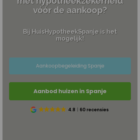
met hypotheekzekerheid
vóór de aankoop?
Bij HuisHypotheekSpanje is het
mogelijk!
Aankoopbegeleiding Spanje
Aanbod huizen in Spanje
4.8
60 recensies